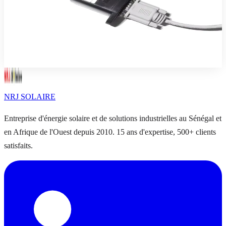
12 980 FCFA TTC
2 ans
Voir le produit
Commander sur WhatsApp
NRJ
SOLAIRE
Entreprise d'énergie solaire et de solutions industrielles au Sénégal et
en Afrique de l'Ouest depuis 2010. 15 ans d'expertise, 500+ clients
satisfaits.