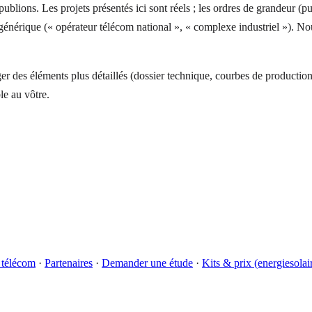
ublions. Les projets présentés ici sont réels ; les ordres de grandeur (p
re générique (« opérateur télécom national », « complexe industriel »). N
r des éléments plus détaillés (dossier technique, courbes de production
le au vôtre.
 télécom
·
Partenaires
·
Demander une étude
·
Kits & prix (energiesolai