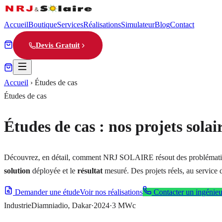
Accueil
Boutique
Services
Réalisations
Simulateur
Blog
Contact
Devis Gratuit
Accueil
›
Études de cas
Études de cas
Études de cas : nos projets solai
Découvrez, en détail, comment NRJ SOLAIRE résout des problématiques
solution
déployée et le
résultat
mesuré. Des projets réels, au service 
Demander une étude
Voir nos réalisations
Contacter un ingénieu
Industrie
Diamniadio, Dakar
·
2024
·
3 MWc