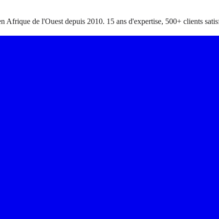
en Afrique de l'Ouest depuis 2010. 15 ans d'expertise, 500+ clients satisf