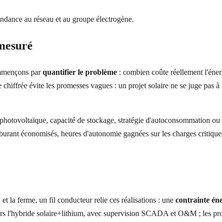
pendance au réseau et au groupe électrogène.
 mesuré
ommençons par
quantifier le problème
: combien coûte réellement l'éner
se chiffrée évite les promesses vagues : un projet solaire ne se juge pas à
hotovoltaïque, capacité de stockage, stratégie d'autoconsommation ou d
arburant économisés, heures d'autonomie gagnées sur les charges critique
l et la ferme, un fil conducteur relie ces réalisations : une
contrainte éne
vers l'hybride solaire+lithium, avec supervision SCADA et O&M ; les proj