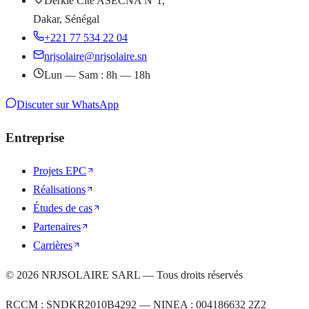
Derklé Cité ASECNA N°1,
Dakar, Sénégal
+221 77 534 22 04
nrjsolaire@nrjsolaire.sn
Lun — Sam : 8h — 18h
Discuter sur WhatsApp
Entreprise
Projets EPC
Réalisations
Études de cas
Partenaires
Carrières
©
2026
NRJSOLAIRE SARL — Tous droits réservés
RCCM : SNDKR2010B4292 — NINEA : 004186632 2Z2