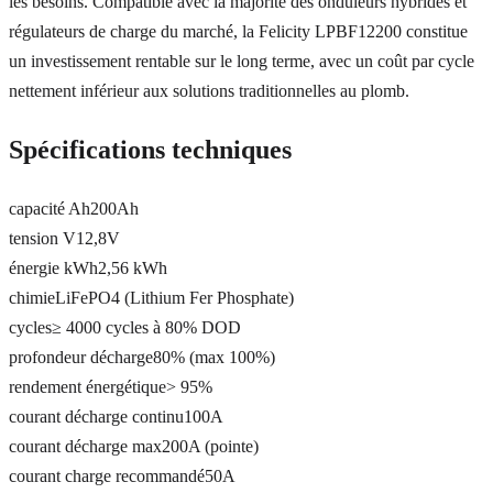
les besoins. Compatible avec la majorité des onduleurs hybrides et
régulateurs de charge du marché, la Felicity LPBF12200 constitue
un investissement rentable sur le long terme, avec un coût par cycle
nettement inférieur aux solutions traditionnelles au plomb.
Spécifications techniques
capacité Ah
200Ah
tension V
12,8V
énergie kWh
2,56 kWh
chimie
LiFePO4 (Lithium Fer Phosphate)
cycles
≥ 4000 cycles à 80% DOD
profondeur décharge
80% (max 100%)
rendement énergétique
> 95%
courant décharge continu
100A
courant décharge max
200A (pointe)
courant charge recommandé
50A