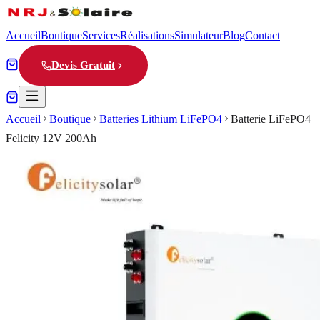
Accueil
Boutique
Services
Réalisations
Simulateur
Blog
Contact
Devis Gratuit
Accueil
Boutique
Batteries Lithium LiFePO4
Batterie LiFePO4
Felicity 12V 200Ah