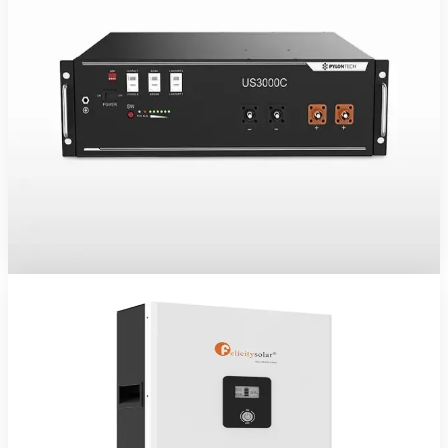
Batterie LiFePO4 Pylontech US3000C 74Ah 48V
Batterie lithium LiFePO4 Pylontech US3000C 48 V 74 Ah (≈ 3,5
kWh nominal) — sécurité, cyclage élevé et décharge profonde sans
entretien.
902 700 FCFA TTC
10 ans
Voir le produit
Commander sur WhatsApp
Felicity Solar
En stock
Batteries Lithium LiFePO4
Batterie LiFePO4 Felicity 100Ah 48V
Batterie lithium LiFePO4 Felicity Solar 48 V 100 Ah — sécurité,