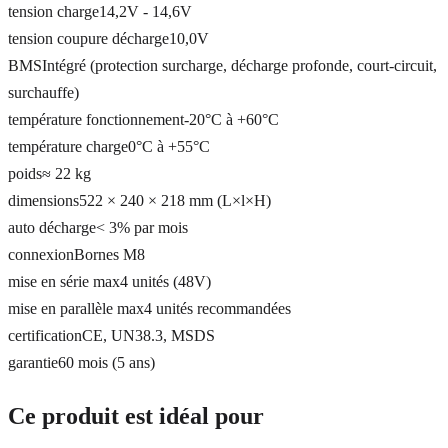
tension charge
14,2V - 14,6V
tension coupure décharge
10,0V
BMS
Intégré (protection surcharge, décharge profonde, court-circuit,
surchauffe)
température fonctionnement
-20°C à +60°C
température charge
0°C à +55°C
poids
≈ 22 kg
dimensions
522 × 240 × 218 mm (L×l×H)
auto décharge
< 3% par mois
connexion
Bornes M8
mise en série max
4 unités (48V)
mise en parallèle max
4 unités recommandées
certification
CE, UN38.3, MSDS
garantie
60 mois (5 ans)
Ce produit est idéal pour