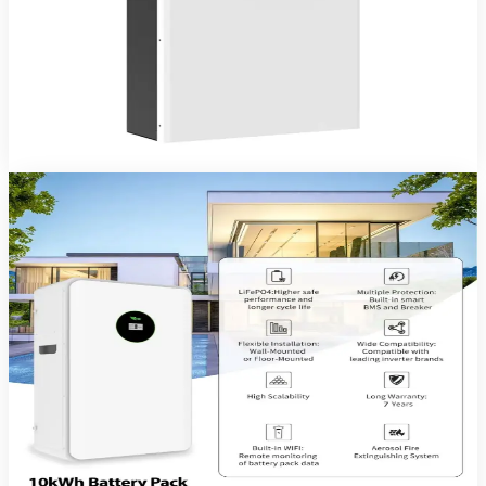
cyclage élevé et décharge profonde sans entretien.
633 660 FCFA TTC
5 ans
Voir le produit
Commander sur WhatsApp
Felicity Solar
En stock
Batteries Lithium LiFePO4
Batterie LiFePO4 Felicity 200Ah 48V
Batterie lithium LiFePO4 Felicity Solar 48 V 200 Ah — sécurité,
cyclage élevé et décharge profonde sans entretien.
1 266 140 FCFA TTC
5 ans