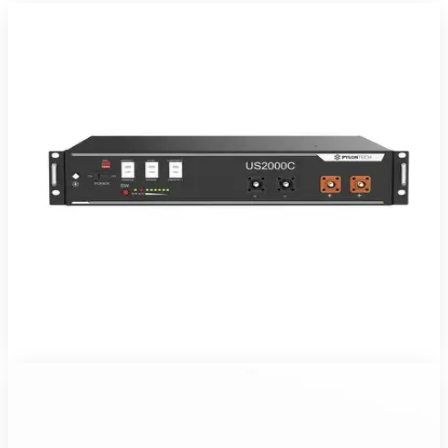
Pylontech
En stock
Batteries Lithium LiFePO4
Batterie LiFePO4 Pylontech US2000C 50Ah 48V
Batterie lithium LiFePO4 Pylontech US2000C 48 V 50 Ah (≈ 2,4
kWh nominal) — sécurité, cyclage élevé et décharge profonde sans
entretien.
601 800 FCFA TTC
10 ans
Voir le produit
Commander sur WhatsApp
Pylontech
En stock
Batteries Lithium LiFePO4