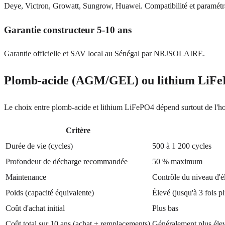
Deye, Victron, Growatt, Sungrow, Huawei. Compatibilité et paramétr
Garantie constructeur 5-10 ans
Garantie officielle et SAV local au Sénégal par NRJSOLAIRE.
Plomb-acide (AGM/GEL) ou lithium LiFePO
Le choix entre plomb-acide et lithium LiFePO4 dépend surtout de l'hor
Critère
Durée de vie (cycles)
500 à 1 200 cycles
Profondeur de décharge recommandée
50 % maximum
Maintenance
Contrôle du niveau d'é
Poids (capacité équivalente)
Élevé (jusqu'à 3 fois p
Coût d'achat initial
Plus bas
Coût total sur 10 ans (achat + remplacements)
Généralement plus élev