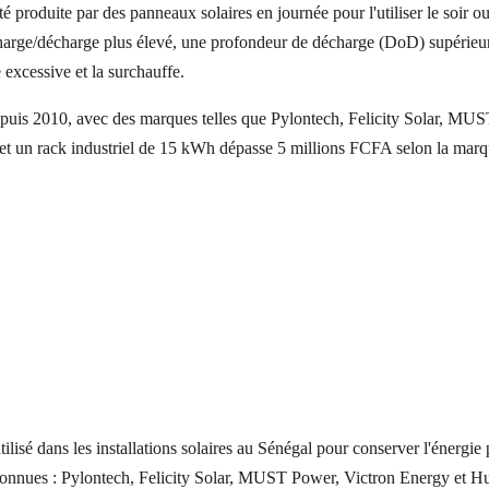
ité produite par des panneaux solaires en journée pour l'utiliser le so
rge/décharge plus élevé, une profondeur de décharge (DoD) supérieur
 excessive et la surchauffe.
epuis 2010, avec des marques telles que Pylontech, Felicity Solar, MU
et un rack industriel de 15 kWh dépasse 5 millions FCFA selon la marqu
lisé dans les installations solaires au Sénégal pour conserver l'énergie pr
nues : Pylontech, Felicity Solar, MUST Power, Victron Energy et Hua