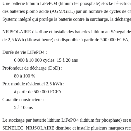
Une batterie lithium LiFePO4 (lithium fer phosphate) stocke l'électric
des batteries plomb-acide (AGM/GEL) par un nombre de cycles de cha
System) intégré qui protège la batterie contre la surcharge, la décharge
NRJSOLAIRE distribue et installe des batteries lithium au Sénégal d
de 2,5 kWh (kilowattheure) est disponible à partir de 500 000 FCFA, 
Durée de vie LiFePO4
:
6 000 à 10 000 cycles, 15 à 20 ans
Profondeur de décharge (DoD)
:
80 à 100 %
Prix module résidentiel 2,5 kWh
:
à partir de 500 000 FCFA
Garantie constructeur
:
5 à 10 ans
Le stockage par batterie lithium LiFePO4 (lithium fer phosphate) est uti
SENELEC. NRJSOLAIRE distribue et installe plusieurs marques recon