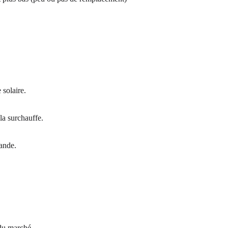
 solaire.
la surchauffe.
rande.
 du marché.