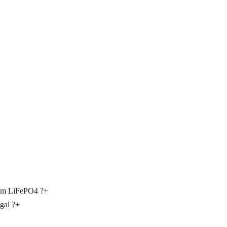
hium LiFePO4 ?
+
gal ?
+