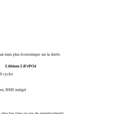
hat mais plus économique sur la durée.
Lithium LiFePO4
0 cycles
ien, BMS intégré
 plus bas (peu ou pas de remplacement)