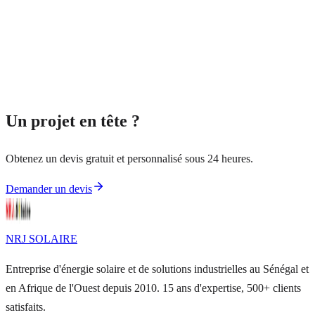
Maintenance préventive programmée
Interventions correctives 24-48h
Nettoyage panneaux professionnel
Contrôle onduleur et batteries
Reporting mensuel de performance
Contrats annuels personnalisés
Un projet en tête ?
Obtenez un devis gratuit et personnalisé sous 24 heures.
Demander un devis
NRJ
SOLAIRE
Entreprise d'énergie solaire et de solutions industrielles au Sénégal et
en Afrique de l'Ouest depuis 2010. 15 ans d'expertise, 500+ clients
satisfaits.