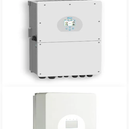
Onduleurs & Chargeurs
Onduleur Hybride DEYE 10kW 48V Triphasé
Onduleur hybride Deye 10 kW triphasé — solaire, batterie, réseau et
groupe gérés automatiquement.
1 850 240 FCFA TTC
2 ans
Voir le produit
Commander sur WhatsApp
Deye
En stock
Onduleurs & Chargeurs
Onduleur Hybride DEYE 3.6kW 24V