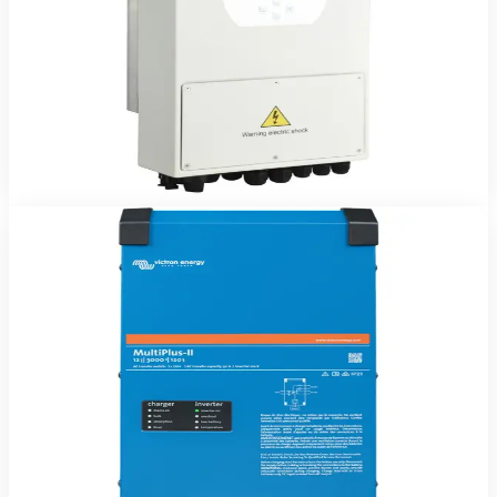
Onduleur hybride Deye 3,6 kW monophasé — solaire, batterie,
réseau et groupe gérés automatiquement.
473 180 FCFA TTC
2 ans
Voir le produit
Commander sur WhatsApp
Victron Energy
En stock
Onduleurs & Chargeurs
Victron MultiPlus-II 48/5000/70-50
Victron MultiPlus-II 48 V / 5000 VA — onduleur-chargeur sinus
pur avec basculement automatique.
1 417 180 FCFA TTC