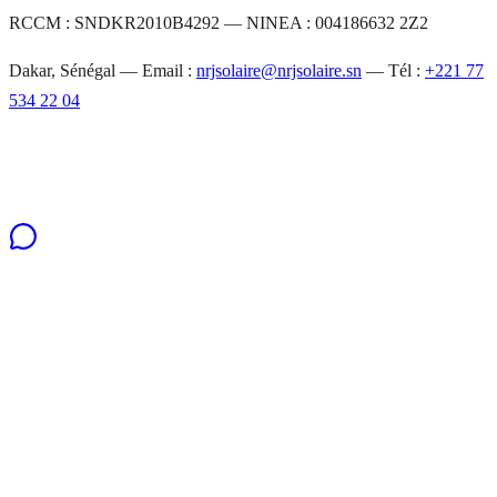
RCCM : SNDKR2010B4292 — NINEA : 004186632 2Z2
Dakar, Sénégal — Email :
nrjsolaire@nrjsolaire.sn
— Tél :
+221 77
534 22 04