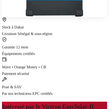
5 ans
Voir le produit
Commander sur WhatsApp
Stock à Dakar
Livraison Sénégal & sous-région
Garantie 12 mois
Équipements certifiés
Wave • Orange Money • CB
Paiement sécurisé
Pose & SAV
Par nos techniciens EPC certifiés
Intéressé par le
Victron EasySolar-II