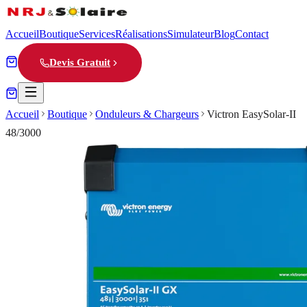
Accueil
Boutique
Services
Réalisations
Simulateur
Blog
Contact
Devis Gratuit
Accueil
Boutique
Onduleurs & Chargeurs
Victron EasySolar-II
48/3000