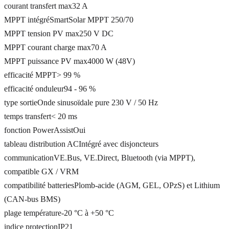
courant transfert max
32 A
MPPT intégré
SmartSolar MPPT 250/70
MPPT tension PV max
250 V DC
MPPT courant charge max
70 A
MPPT puissance PV max
4000 W (48V)
efficacité MPPT
> 99 %
efficacité onduleur
94 - 96 %
type sortie
Onde sinusoïdale pure 230 V / 50 Hz
temps transfert
< 20 ms
fonction PowerAssist
Oui
tableau distribution AC
Intégré avec disjoncteurs
communication
VE.Bus, VE.Direct, Bluetooth (via MPPT),
compatible GX / VRM
compatibilité batteries
Plomb-acide (AGM, GEL, OPzS) et Lithium
(CAN-bus BMS)
plage température
-20 °C à +50 °C
indice protection
IP21