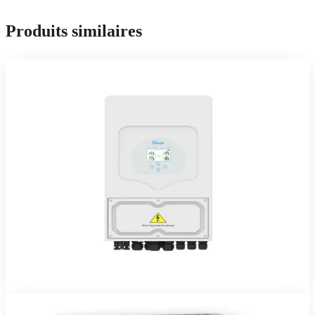
Produits similaires
Deye
En stock
Onduleurs & Chargeurs
Onduleur Hybride DEYE 5kW 48V
Onduleur hybride Deye 5 kW monophasé — solaire, batterie, réseau
et groupe gérés automatiquement.
779 744 FCFA TTC
2 ans
Voir le produit
Commander sur WhatsApp
Deye
En stock