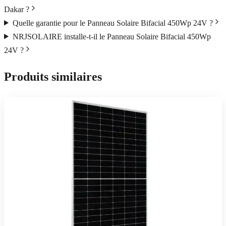
Dakar ?
Quelle garantie pour le Panneau Solaire Bifacial 450Wp 24V ?
NRJSOLAIRE installe-t-il le Panneau Solaire Bifacial 450Wp
24V ?
Produits similaires
JA Solar
En stock
Panneaux Solaires
Panneau Solaire JA Solar 550Wc Mono PERC
Panneau JA Solar 550 Wc — production maximale sous le soleil
sénégalais, pour toiture ou sol.
103 840 FCFA TTC