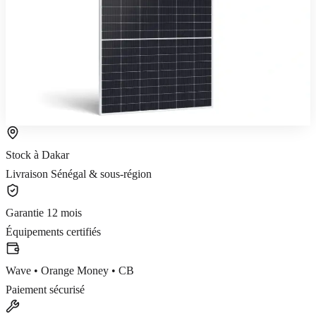
sénégalais, pour toiture ou sol.
70 800 FCFA TTC
25 ans
Voir le produit
Commander sur WhatsApp
Stock à Dakar
Livraison Sénégal & sous-région
Garantie 12 mois
Équipements certifiés
Wave • Orange Money • CB
Paiement sécurisé