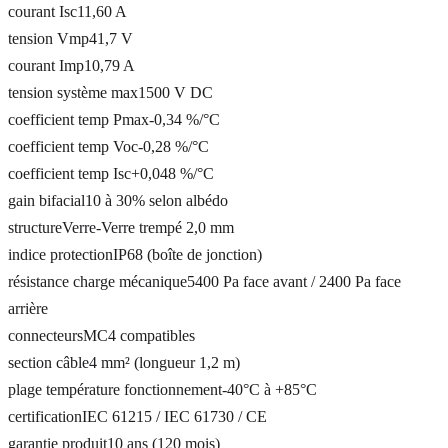
courant Isc
11,60 A
tension Vmp
41,7 V
courant Imp
10,79 A
tension système max
1500 V DC
coefficient temp Pmax
-0,34 %/°C
coefficient temp Voc
-0,28 %/°C
coefficient temp Isc
+0,048 %/°C
gain bifacial
10 à 30% selon albédo
structure
Verre-Verre trempé 2,0 mm
indice protection
IP68 (boîte de jonction)
résistance charge mécanique
5400 Pa face avant / 2400 Pa face
arrière
connecteurs
MC4 compatibles
section câble
4 mm² (longueur 1,2 m)
plage température fonctionnement
-40°C à +85°C
certification
IEC 61215 / IEC 61730 / CE
garantie produit
10 ans (120 mois)