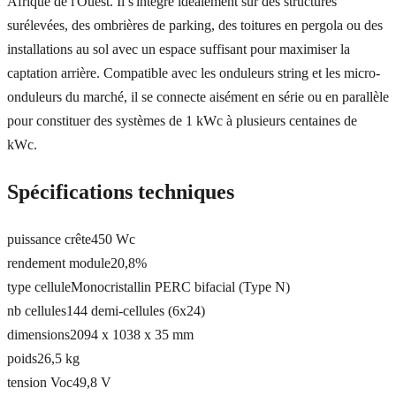
Afrique de l'Ouest. Il s'intègre idéalement sur des structures
surélevées, des ombrières de parking, des toitures en pergola ou des
installations au sol avec un espace suffisant pour maximiser la
captation arrière. Compatible avec les onduleurs string et les micro-
onduleurs du marché, il se connecte aisément en série ou en parallèle
pour constituer des systèmes de 1 kWc à plusieurs centaines de
kWc.
Spécifications techniques
puissance crête
450 Wc
rendement module
20,8%
type cellule
Monocristallin PERC bifacial (Type N)
nb cellules
144 demi-cellules (6x24)
dimensions
2094 x 1038 x 35 mm
poids
26,5 kg
tension Voc
49,8 V