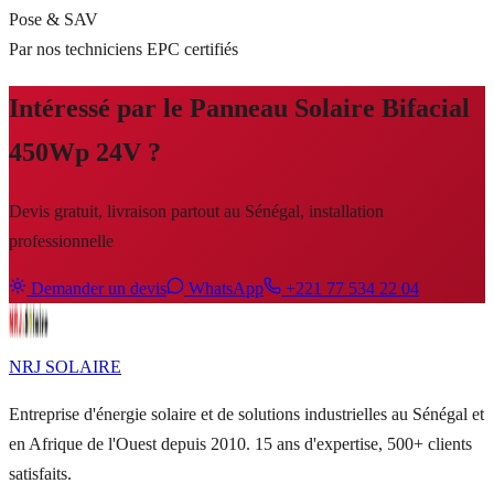
Pose & SAV
Par nos techniciens EPC certifiés
Intéressé par le
Panneau Solaire Bifacial
450Wp 24V
?
Devis gratuit, livraison partout au Sénégal, installation
professionnelle
Demander un devis
WhatsApp
+221 77 534 22 04
NRJ
SOLAIRE
Entreprise d'énergie solaire et de solutions industrielles au Sénégal et
en Afrique de l'Ouest depuis 2010. 15 ans d'expertise, 500+ clients
satisfaits.