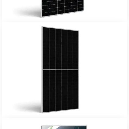
25 ans
Voir le produit
Commander sur WhatsApp
JA Solar
En stock
Panneaux Solaires
Panneau Solaire JA Solar 600Wc TOPCon
Panneau JA Solar 600 Wc — production maximale sous le soleil
sénégalais, pour toiture ou sol.
106 200 FCFA TTC
25 ans
Voir le produit
Commander sur WhatsApp
Jinko Solar
En stock