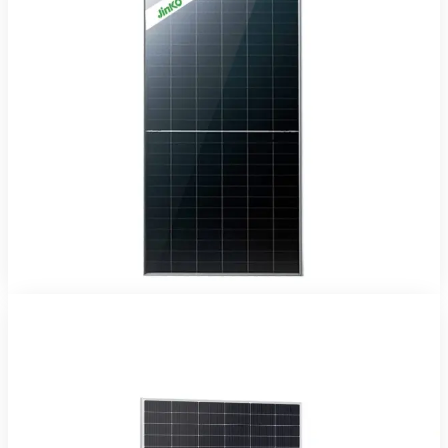
Panneaux Solaires
Panneau Solaire Jinko Tiger Neo 545Wc
Panneau Jinko Solar 545 Wc — production maximale sous le soleil
sénégalais, pour toiture ou sol.
96 465 FCFA TTC
25 ans
Voir le produit
Commander sur WhatsApp
JA Solar
En stock
Panneaux Solaires
Panneau Solaire JA Solar 400Wc Mono PERC
Panneau JA Solar 400 Wc — production maximale sous le soleil