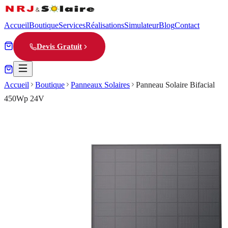
Accueil
Boutique
Services
Réalisations
Simulateur
Blog
Contact
Devis Gratuit
Accueil
Boutique
Panneaux Solaires
Panneau Solaire Bifacial
450Wp 24V