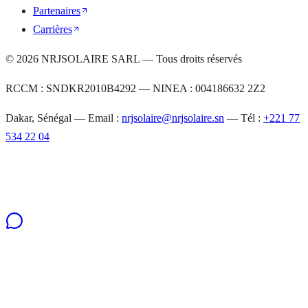
Partenaires
Carrières
©
2026
NRJSOLAIRE SARL — Tous droits réservés
RCCM : SNDKR2010B4292 — NINEA : 004186632 2Z2
Dakar, Sénégal — Email :
nrjsolaire@nrjsolaire.sn
— Tél :
+221 77
534 22 04