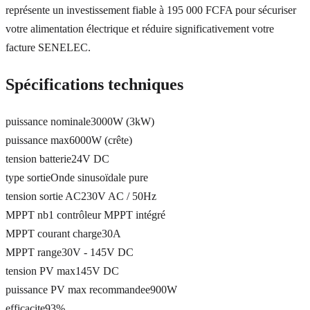
représente un investissement fiable à 195 000 FCFA pour sécuriser
votre alimentation électrique et réduire significativement votre
facture SENELEC.
Spécifications techniques
puissance nominale
3000W (3kW)
puissance max
6000W (crête)
tension batterie
24V DC
type sortie
Onde sinusoïdale pure
tension sortie AC
230V AC / 50Hz
MPPT nb
1 contrôleur MPPT intégré
MPPT courant charge
30A
MPPT range
30V - 145V DC
tension PV max
145V DC
puissance PV max recommandee
900W
efficacite
93%