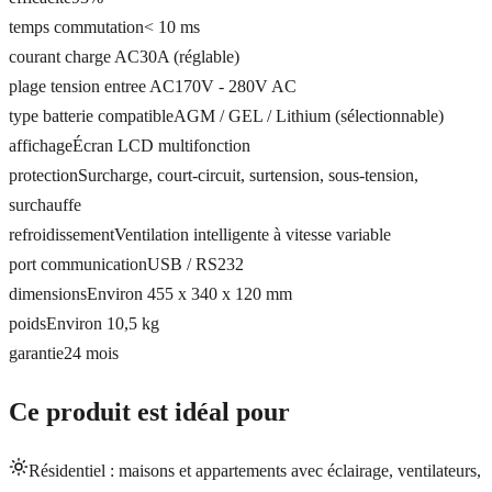
temps commutation
< 10 ms
courant charge AC
30A (réglable)
plage tension entree AC
170V - 280V AC
type batterie compatible
AGM / GEL / Lithium (sélectionnable)
affichage
Écran LCD multifonction
protection
Surcharge, court-circuit, surtension, sous-tension,
surchauffe
refroidissement
Ventilation intelligente à vitesse variable
port communication
USB / RS232
dimensions
Environ 455 x 340 x 120 mm
poids
Environ 10,5 kg
garantie
24 mois
Ce produit est idéal pour
Résidentiel : maisons et appartements avec éclairage, ventilateurs,