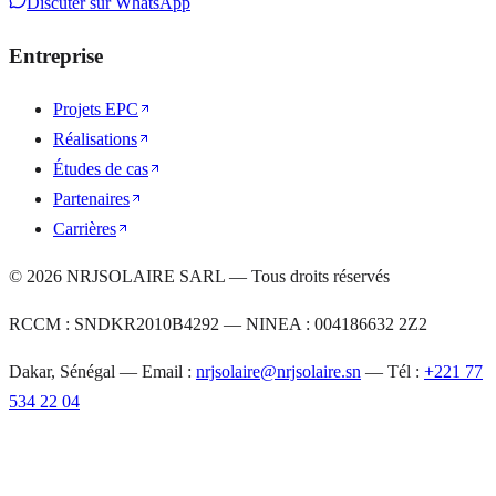
Discuter sur WhatsApp
Entreprise
Projets EPC
Réalisations
Études de cas
Partenaires
Carrières
©
2026
NRJSOLAIRE SARL — Tous droits réservés
RCCM : SNDKR2010B4292 — NINEA : 004186632 2Z2
Dakar, Sénégal — Email :
nrjsolaire@nrjsolaire.sn
— Tél :
+221 77
534 22 04