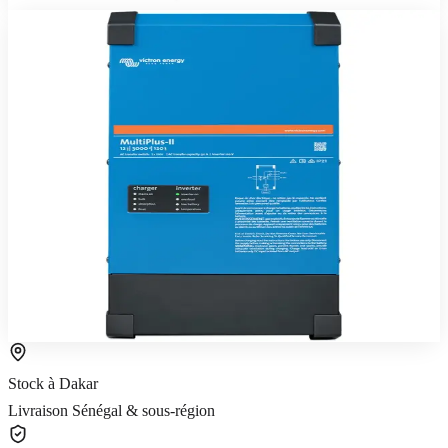
Victron Energy
En stock
Onduleurs & Chargeurs
Victron MultiPlus-II 48/5000/70-50
Victron MultiPlus-II 48 V / 5000 VA — onduleur-chargeur sinus
pur avec basculement automatique.
1 417 180 FCFA TTC
5 ans
Voir le produit
Commander sur WhatsApp
Stock à Dakar
Livraison Sénégal & sous-région