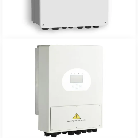
1 850 240 FCFA TTC
2 ans
Voir le produit
Commander sur WhatsApp
Deye
En stock
Onduleurs & Chargeurs
Onduleur Hybride DEYE 3.6kW 24V
Onduleur hybride Deye 3,6 kW monophasé — solaire, batterie,
réseau et groupe gérés automatiquement.
473 180 FCFA TTC
2 ans
Voir le produit
Commander sur WhatsApp