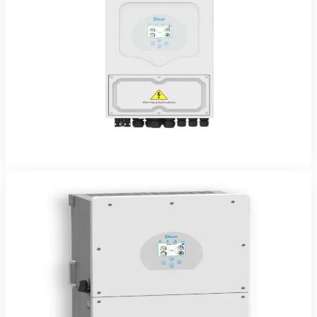
Onduleur Hybride DEYE 5kW 48V
Onduleur hybride Deye 5 kW monophasé — solaire, batterie, réseau
et groupe gérés automatiquement.
779 744 FCFA TTC
2 ans
Voir le produit
Commander sur WhatsApp
Deye
En stock
Onduleurs & Chargeurs
Onduleur Hybride DEYE 10kW 48V Triphasé
Onduleur hybride Deye 10 kW triphasé — solaire, batterie, réseau et
groupe gérés automatiquement.