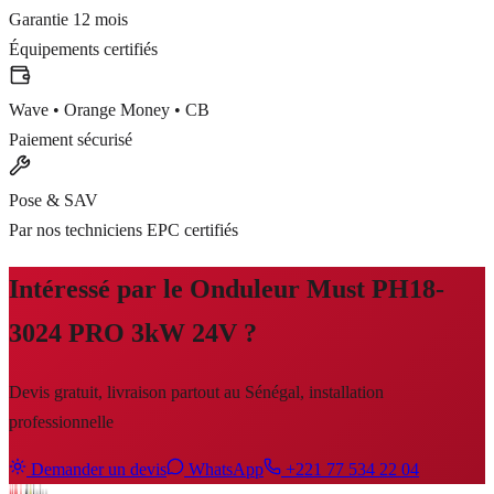
Garantie 12 mois
Équipements certifiés
Wave • Orange Money • CB
Paiement sécurisé
Pose & SAV
Par nos techniciens EPC certifiés
Intéressé par le
Onduleur Must PH18-
3024 PRO 3kW 24V
?
Devis gratuit, livraison partout au Sénégal, installation
professionnelle
Demander un devis
WhatsApp
+221 77 534 22 04