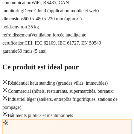
communication
WiFi, RS485, CAN
monitoring
Deye Cloud (application mobile et web)
dimensions
600 x 480 x 220 mm (approx.)
poids
environ 35 kg
refroidissement
Ventilation forcée intelligente
certification
CEI, IEC 62109, IEC 61727, EN 50549
garantie
60 mois (5 ans)
Ce produit est idéal pour
Résidentiel haut standing (grandes villas, immeubles)
Commercial (hôtels, restaurants, supermarchés, bureaux)
Industriel léger (ateliers, entrepôts frigorifiques, stations de
pompage)
Bâtiments publics et institutionnels