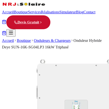
Accueil
Boutique
Services
Réalisations
Simulateur
Blog
Contact
Devis Gratuit
Accueil
Boutique
Onduleurs & Chargeurs
Onduleur Hybride
Deye SUN-16K-SG04LP3 16kW Triphasé