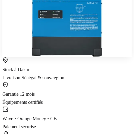
Victron MultiPlus-II 48 V / 5000 VA — onduleur-chargeur sinus
pur avec basculement automatique.
1 417 180 FCFA TTC
5 ans
Voir le produit
Commander sur WhatsApp
Stock à Dakar
Livraison Sénégal & sous-région
Garantie 12 mois
Équipements certifiés
Wave • Orange Money • CB
Paiement sécurisé