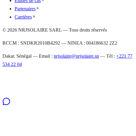
Études de cas
Partenaires
Carrières
©
2026
NRJSOLAIRE SARL — Tous droits réservés
RCCM : SNDKR2010B4292 — NINEA : 004186632 2Z2
Dakar, Sénégal — Email :
nrjsolaire@nrjsolaire.sn
— Tél :
+221 77
534 22 04