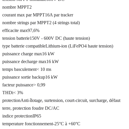
nombre MPPT
2
courant max par MPPT
16A par tracker
nombre strings par MPPT
2 (4 strings total)
efficacite max
97,6%
tension batterie
150V - 600V DC (haute tension)
type batterie compatible
Lithium-ion (LiFePO4 haute tension)
puissance charge max
16 kW
puissance decharge max
16 kW
temps basculement
< 10 ms
puissance sortie backup
16 kW
facteur puissance
> 0,99
THDi
< 3%
protection
Anti-îlotage, surtension, court-circuit, surcharge, défaut
terre, protection foudre DC/AC
indice protection
IP65
temperature fonctionnement
-25°C à +60°C