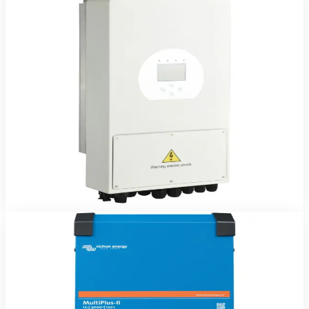
Onduleurs & Chargeurs
Onduleur Hybride DEYE 3.6kW 24V
Onduleur hybride Deye 3,6 kW monophasé — solaire, batterie,
réseau et groupe gérés automatiquement.
473 180 FCFA TTC
2 ans
Voir le produit
Commander sur WhatsApp
Victron Energy
En stock
Onduleurs & Chargeurs
Victron MultiPlus-II 48/5000/70-50