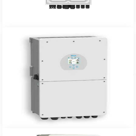
2 ans
Voir le produit
Commander sur WhatsApp
Deye
En stock
Onduleurs & Chargeurs
Onduleur Hybride DEYE 10kW 48V Triphasé
Onduleur hybride Deye 10 kW triphasé — solaire, batterie, réseau et
groupe gérés automatiquement.
1 850 240 FCFA TTC
2 ans
Voir le produit
Commander sur WhatsApp
Deye
En stock