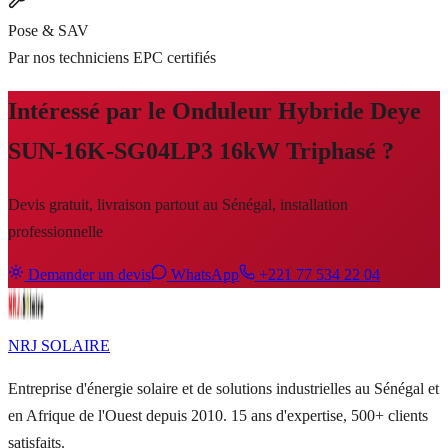
Pose & SAV
Par nos techniciens EPC certifiés
Intéressé par le
Onduleur Hybride Deye
SUN-16K-SG04LP3 16kW Triphasé
?
Devis gratuit, livraison partout au Sénégal, installation
professionnelle
Demander un devis
WhatsApp
+221 77 534 22 04
NRJ
SOLAIRE
Entreprise d'énergie solaire et de solutions industrielles au Sénégal et
en Afrique de l'Ouest depuis 2010. 15 ans d'expertise, 500+ clients
satisfaits.