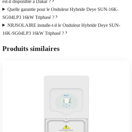
est-il disponible à Dakar ?
Quelle garantie pour le Onduleur Hybride Deye SUN-16K-
SG04LP3 16kW Triphasé ?
NRJSOLAIRE installe-t-il le Onduleur Hybride Deye SUN-
16K-SG04LP3 16kW Triphasé ?
Produits similaires
Deye
En stock
Onduleurs & Chargeurs
Onduleur Hybride DEYE 5kW 48V
Onduleur hybride Deye 5 kW monophasé — solaire, batterie, réseau
et groupe gérés automatiquement.
779 744 FCFA TTC